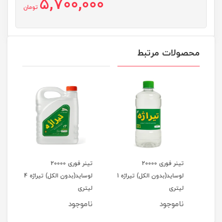
5,700,000
تومان
محصولات مرتبط
تینر فوری 20000
تینر فوری 20000
لوساید(بدون الکل) تیراژه 1
لوساید(بدون الکل) تیراژه 4
تیراژه 4 
لیتری
لیتری
ناموجود
ناموجود
نام