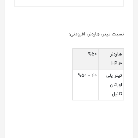
نسبت تینر، هاردنر، افزودنی:
هاردنر
%50
HP110
تینر پلی
40 - %50
اورتان
تانیل