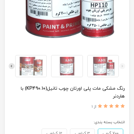
رنگ مشکی مات پلی اورتان چوب تانیل(KP490.10) با
هاردنر
از 1
انتخاب بسته بندی:
700 گرمی
3 کیلویی
12 کیلویی