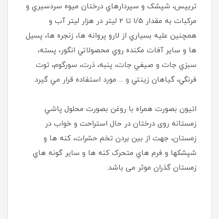
تريپس، شپشک و سپردارهاي درختان ميوه سردسيري و
مرکبات به مقدار 1/5 تا 2 ليتر در هزار ليتر آب و
همچنين عليه بسياري از لارو پروانه ها، زنجره ها، پسيل
ها و ساير آفات مکنده روي محصولاتي انگور، پسته،
سبزي جات و صيفي جات، پنبه، ذرت، سورگوم، توت
فرنگي، گياهان زينتي و ... مورد استفاده قرار مي گيرد.
اتيون بصورت همراه با روغن بصورت محلول پاشي
زمستانه روی درختان در حال استراحت و خواب در
زمستان، جهت از بين بردن تخم حشرات، کنه ها و
شپشکها و فرم هاي متحرک کنه ها و ساير گونه هاي
زمستان گذران موثر می باشد.