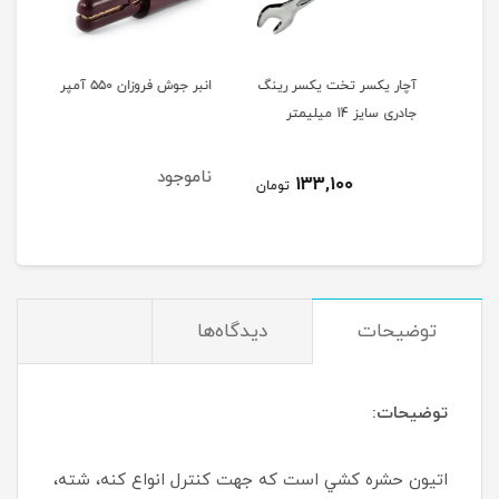
ینگ
آچار یکسر تخت یکسر رینگ
انبر جوش فروزان ۵۵۰ آمپر
کود 
جادری سایز 14 میلیمتر
۹۸ امکس
ناموجود
نام
133,100
مان
تومان
توضیحات
دیدگاه‌ها
توضیحات:
اتيون حشره کشي است که جهت كنترل انواع کنه، شته،