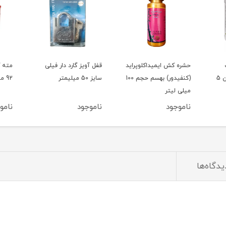
حشره کش ایمیداکلوپراید
قفل آویز گارد دار فیلی
مته گر
تریدکورپ اسپانیا گالن 5
(کنفیدور) بهسم حجم 100
سایز 50 میلیمتر
92 میلیمتر
میلی لیتر
ناموجود
ناموجود
ناموج
یدگاه‌ها