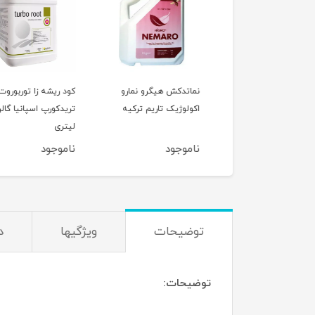
 ضدشوری خاک
نماتدکش هیگرو نمارو
کود ریشه زا توربوروت
سالت فیوچرکو اسپانیا
اکولوژیک تاریم ترکیه
یتری
لیتری
وجود
ناموجود
ناموجود
توضیحات
ویژگیها
د
توضیحات: