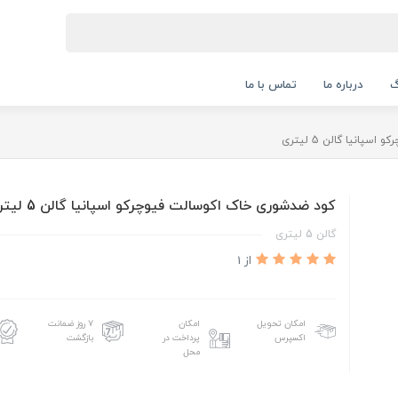
گ
درباره ما
تماس با ما
انیا گالن 5 لیتری
کود ضدشوری خاک اکوسالت فیوچرکو اسپانیا گالن 5 لیتری
گالن 5 لیتری
از 1
امکان تحویل
امکان
۷ روز ضمانت
اکسپرس
پرداخت در
بازگشت
محل