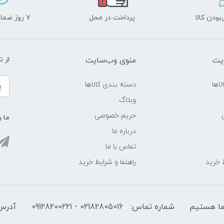
ودن کالا
پرداخت در محل
۷ روز ضمانت بازگشت
یت
منوی وب‌سایت
از 
اها
دسته بندی کالاها
وبلاگ
حریم خصوصی
ما ر
درباره ما
تماس با ما
ط خرید
راهنما و شرایط خرید
شماره تماس:
02182805016 - 09128200221
آدرس