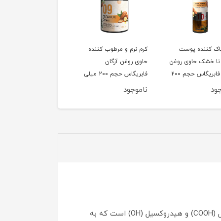
کرم نرم و مرطوب کننده
تونر پاک کننده پوست
کرم شب ضد چروک 
حاوی روغن آرگان
نرمال تا چرب حاوی روغن
کیوتن و هیالورون
فابریگاس حجم 200 میلی
ماکادمیا فابریگاس حجم
فابریگاس
لیتر
200 میلی لیتر
ناموجود
ناموجود
ناموجود
اکوسالت محصولی از شرکت فیوچرکو اسپانیا، اصلاح کننده و برطرف کننده شوری خاک است و حاوی گروه‌های کربوکسیل (COOH) و هیدروکسیل (OH) است که به