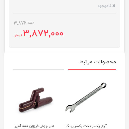
ناموجود
3,872,000
3,872,000
تومان
محصولات مرتبط
ینگ
آچار یکسر تخت یکسر رینگ
انبر جوش فروزان ۵۵۰ آمپر
کود 