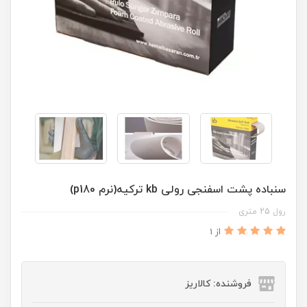
سنباده پشت اسفنجی رولی kb ترکیه(نرم p180)
رول 25 متری
از 1
فروشنده: کالاریز