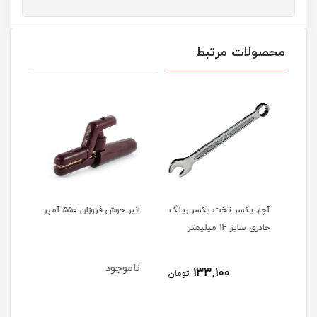
محصولات مرتبط
ینگ
آچار یکسر تخت یکسر رینگ
انبر جوش فروزان ۵۵۰ آمپر
کود 
جادری سایز 14 میلیمتر
۹۸ امکس
ناموجود
نام
133,100
مان
تومان