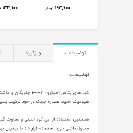
ناموجود
133,100
193,600
تومان
تومان
توضیحات
ویژگیها
ت
توضیحات:
کود های پتاس+میکرو 0
هیومیک اسید، عصاره جلبک در خود ترکیب بسیا
محلول پاشی مورد استفاده قرار داد تا بهترین به