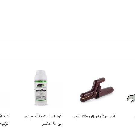
کود فسفیت پتاسیم دی
کود اگریفوس اگریکم
کود ض
پی ۹۸ امکس
ترکیه
پریمیوم 