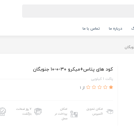
گ
درباره ما
تماس با ما
کود های پتاس+میکرو ۳۰-۰-۱۰ جنوبگان
پاکت 1 کیلویی
از 1
امکان تحویل
امکان
۷ روز ضمانت
اکسپرس
پرداخت در
بازگشت
محل