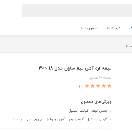
گ
درباره ما
تماس با ما
تیغه اره آهن تیغ سازان مدل 18-300
بسته 10 عددی
از 1
ویژگی‌های محصول
جنس تیغه: کبالت استیل
کاربری: استیل- آلومینیوم - آهن - پروفیل - پی وی سی - پلاست...