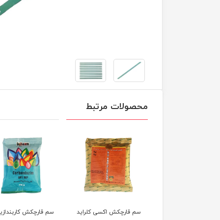
محصولات مرتبط
م قارچکش اکسی کلراید
سم قارچکش کاربندازیم
حشره کش ارگانیک