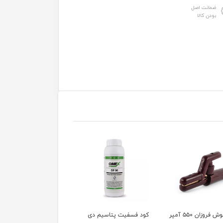
ضمانت اصل
بودن کالا
 فسفیت پتاسیم دی
کود اگریفوس اگریکم
کود ضدشوری کداسال