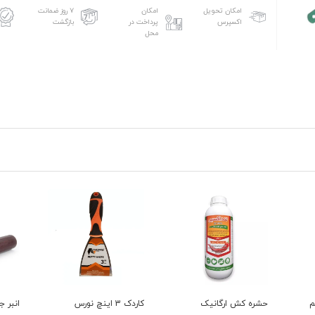
امکان تحویل
امکان
۷ روز ضمانت
اکسپرس
پرداخت در
بازگشت
محل
کاردک 3 اینچ نورس
انبر جوش فروزان ۵۵۰ آمپر
کود