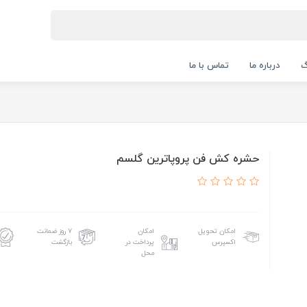
گ
درباره ما
تماس با ما
حشره کش فن پروپاترین گلسم
امکان تحویل
امکان
۷ روز ضمانت
اکسپرس
پرداخت در
بازگشت
محل