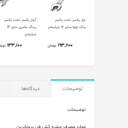
ر یکسر تخت یکسر
آچار یکسر تخت یکسر
انبر جوش فروزان ۵۵۰ آمپر
نووا سایز 16 میلیمتر
رینگ جادری سایز 14
میلیمتر
ناموجود
133,100
193,600
تومان
تومان
توضیحات
دیدگاه‌ها
توضیحات:
موارد مصرف حشره کش فن پروپاترین