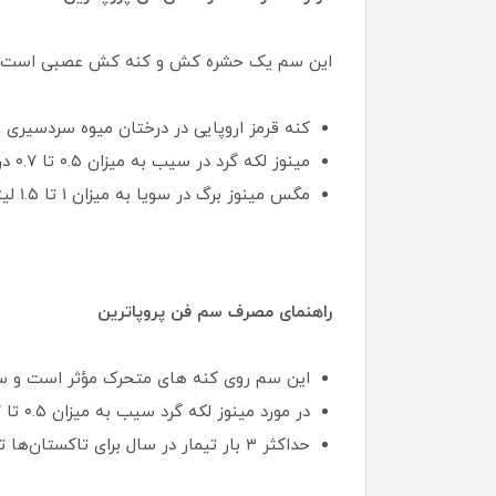
این سم یک حشره کش و کنه کش عصبی است که س
کنه قرمز اروپایی در درختان میوه سردسیری به میزان ۲
مینوز لکه گرد در سیب به میزان ۰.۵ تا ۰.۷ در هزار به محض تفریخ تخم و
مگس مینوز برگ در سویا به میزان ۱ تا ۱.۵ لیتر در هکتار مورد استفاده قرار می‌گیرد.
راهنمای مصرف سم فن پروپاترین
این سم روی کنه های متحرک مؤثر است و سب
در مورد مینوز لکه گرد سیب به میزان ۰.۵ تا ۰.۷ در هزار به محض تفریخ تخم‌ها استفاده می شود.
حداکثر ۳ بار تیمار در سال برای تاکستان‌ها توصیه می‌شود.