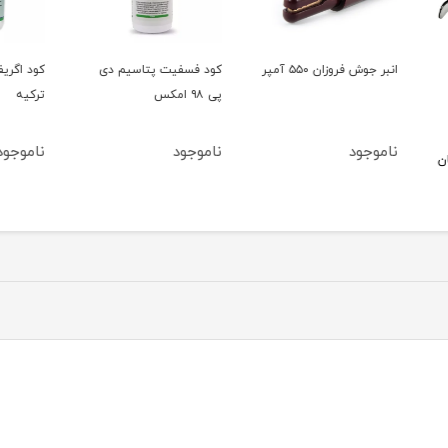
کود فسفیت پتاسیم دی
کود اگریفوس اگریکم
کود ض
پی ۹۸ امکس
ترکیه
پریمیوم گ
ناموجود
ناموجود
ناموج