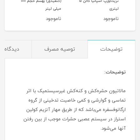
تریدکورپ اسپانیا گالن 5
(کنفیدور) بهسم حجم 100
50 میلیمتر
لیتری
میلی لیتر
ناموجود
ناموجود
نام
توضیحات
توصیه مصرف
دیدگاه‌ها
توضیحات:
مالاتیون حشره­‌کش و کنه‌­کش غیرسیستمیک با اثر
تماسی و گوارشی و کمی خاصیت تدخینی از گروه
ارگانوفسفره می­‌باشد که از طریق مهار آنزیم کولین
استراز در سیستم عصبی حشرات موجب از بین رفتن
آنها می‌­شود.