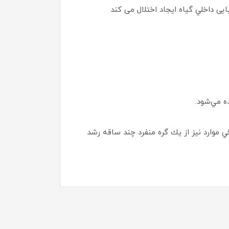
ی داخلي گياه ايجاد اختلال می كند
ده مي‌شود.
 موارد نيز از يك گره منفرد چند ساقه رشد