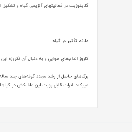
گلایفوزیت در فعاليتهای آنزيمی گياه و تشكيل 
علائم تأثير در گياه:
كلروز اندام‌هاي هوايي و به دنبال آن نكروزه اي
برگ‌های حاصل از رشد مجدد گونه‌های چند ساله 
ميیكند. اثرات قابل رويت اين علف‌كش در گياهان يكساله ۲ تا ۴ روز و در گياهان چند ساله ۷ تا