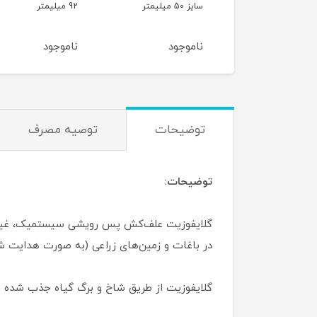
میلیمتر
92 میلیمتر
حجم 200 میلی لیتر
موجود
ناموجود
ناموجود
توضیحات
توصیه مصرف
توضیحات:
گلایفوزیت علف‌کش پس رویشی سيستميک، غير ان
در باغات و زمين‌های زراعی (به صورت هدایت ش
گلایفوزیت از طريق شاخ و برگ گياه جذب شده و 