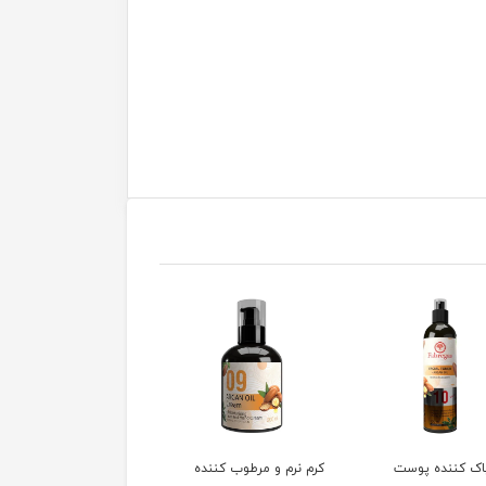
رم و مرطوب کننده
تونر پاک کننده پوست
کرم شب ضد چروک حاو