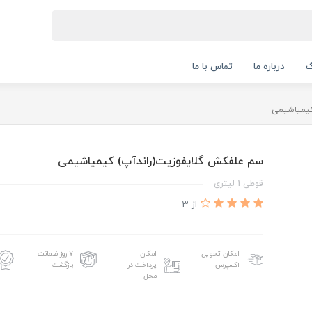
گ
درباره ما
تماس با ما
کیمیاشیمی
سم علفکش گلایفوزیت(راندآپ) کیمیاشیمی
قوطی 1 لیتری
از 3
امکان تحویل
امکان
۷ روز ضمانت
اکسپرس
پرداخت در
بازگشت
محل