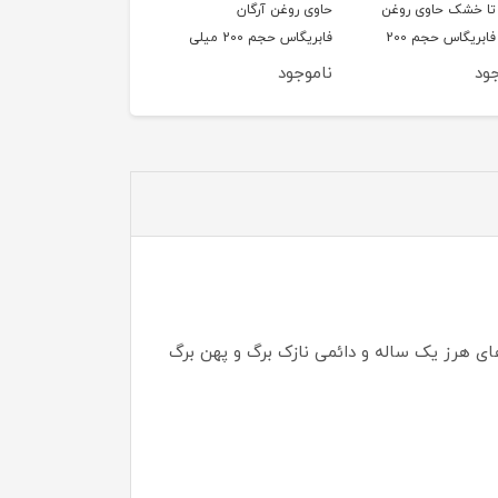
روغن آرگان
نرمال تا چرب حاوی روغن
کیوتن و هیالورونیک اس
فابریگاس حجم 200 میلی
ماکادمیا فابریگاس حجم
فابریگاس
200 میلی لیتر
جود
ناموجود
ناموجود
 هرز یک ساله و دائمی نازک برگ و پهن برگ