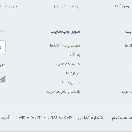
ودن کالا
پرداخت در محل
۷ روز ضمانت بازگشت
یت
منوی وب‌سایت
از 
اها
دسته بندی کالاها
وبلاگ
حریم خصوصی
ما ر
درباره ما
تماس با ما
ط خرید
راهنما و شرایط خرید
شماره تماس:
02182805016 - 09128200221
آدرس