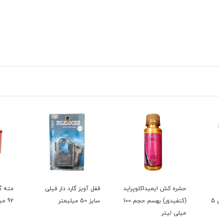
اید
قفل آویز گارد دار فیلی
مته گردبر فلز فیدا سایز
کرم آ
(کنفیدور) بهسم حجم 100
سایز 50 میلیمتر
92 میلیمتر
حجم 200 میلی لی