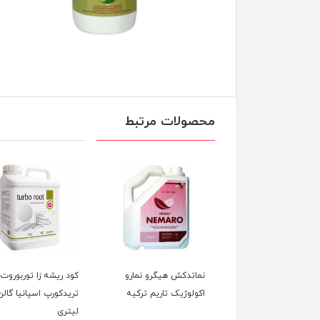
محصولات مرتبط
اتدکش هیگرو نمارو
کود ریشه زا توربوروت
حشره کش ایمیداکلوپر
لوژیک تاریم ترکیه
تریدکورپ اسپانیا گالن 5
لیتری
میلی لیتر