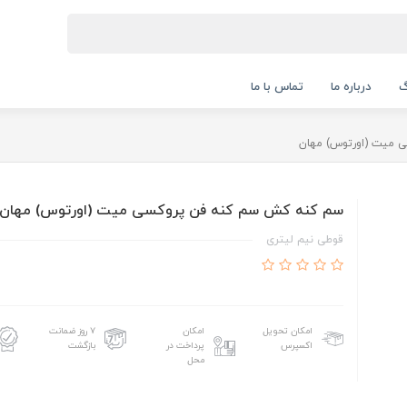
گ
درباره ما
تماس با ما
 میت (اورتوس) مهان
سم کنه کش سم کنه فن پروکسی میت (اورتوس) مهان
قوطی نیم لیتری
امکان تحویل
امکان
۷ روز ضمانت
اکسپرس
پرداخت در
بازگشت
محل