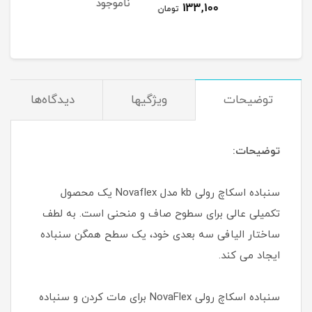
ناموجود
نام
133,100
مان
تومان
توضیحات
ویژگیها
دیدگاه‌ها
توضیحات:
سنباده اسکاچ رولی kb مدل Novaflex یک محصول
تکمیلی عالی برای سطوح صاف و منحنی است. به لطف
ساختار الیافی سه بعدی خود، یک سطح همگن سنباده
ایجاد می کند.
سنباده اسکاچ رولی NovaFlex برای مات کردن و سنباده