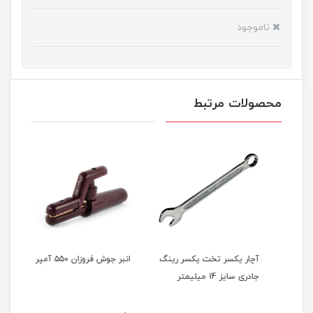
ناموجود
محصولات مرتبط
ینگ
آچار یکسر تخت یکسر رینگ
انبر جوش فروزان ۵۵۰ آمپر
کود 
جادری سایز 14 میلیمتر
۹۸ امکس