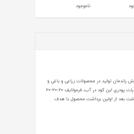
لیتر
لیتر
ود
ناموجود
ناموجود
ه و افزایش راندمان تولید در محصولات زراعی و باغی و
تا حدودی گلخانه ای است. خالص بودن مواد اولیه بکار رفته در فرمولاسیون این محصول و انحلال پذیری بسیار ایده آل ذرات پودری این کود در آب، فرمولایف 20-20-20
کشت بعد از اولین برداشت محصول با هدف