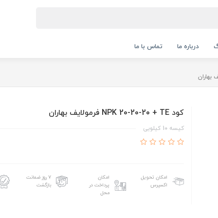
گ
درباره ما
تماس با ما
کود NPK 20-20-20 + TE فرمولایف بهاران
کیسه 10 کیلویی
امکان تحویل
امکان
۷ روز ضمانت
اکسپرس
پرداخت در
بازگشت
محل