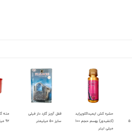
اید
قفل آویز گارد دار فیلی
مته گردبر فلز فیدا سایز
کرم آب
(کنفیدور) بهسم حجم 100
سایز 50 میلیمتر
92 میلیمتر
حجم 200 میلی لیتر