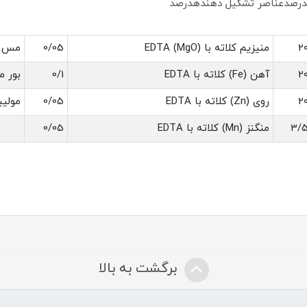
درصدعناصر تشکیل دهندهدرصد
2
منیزیم کلاته با EDTA (MgO)
0/05
مس (Cu) کلاته با 
2
آهن (Fe) کلاته با EDTA
0/1
بور مح
2
روی (Zn) کلاته با EDTA
0/05
مولیبد
3/
منگنز (Mn) کلاته با EDTA
0/05
برگشت به بالا