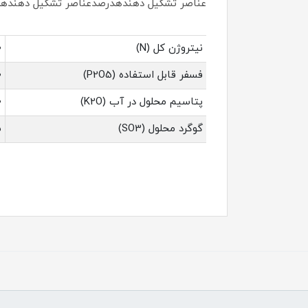
عناصر تشکیل دهندهدرصدعناصر تشکیل دهنده
نیتروژن کل (N)
0
فسفر قابل استفاده (P2O5)
0
پتاسیم محلول در آب (K2O)
0
گوگرد محلول (SO3)
5