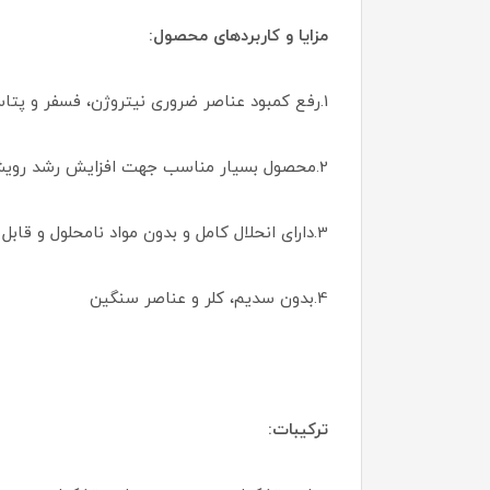
مزایا و کاربردهای محصول:
1.رفع کمبود عناصر ضروری نیتروژن، فسفر و پتاسیم به عنوان عناصر ماکرو مورد نیاز گیاه
2.محصول بسیار مناسب جهت افزایش رشد رویشی در ابتدای فصل رشد در باغات میوه و همچنین قابل استفاده در مراحل اولیه رشد در گیاهان زراعی و گلخانه ای
3.دارای انحلال کامل و بدون مواد نامحلول و قابل استفاده به صورت محلول‌پاشی
4.بدون سدیم، کلر و عناصر سنگین
ترکیبات: