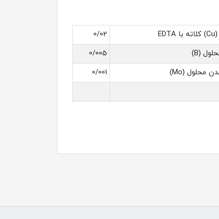
EDTA
0/02
لول (B)
0/005
ن محلول (Mo)
0/001