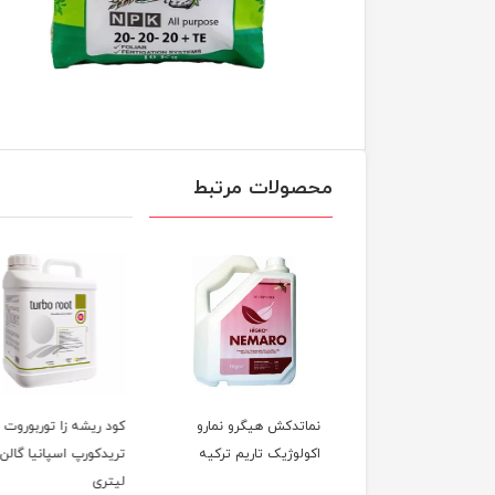
محصولات مرتبط
تدکش هیگرو نمارو
کود ریشه زا توربوروت
حشره کش ایمیداکلوپر
لوژیک تاریم ترکیه
تریدکورپ اسپانیا گالن 5
لیتری
میلی لیتر